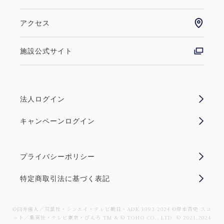
アクセス
施設公式サイト
法人ログイン
キャンペーンログイン
プライバシーポリシー
特定商取引法に基づく表記
©臼井儀人／双葉社・シンエイ・テレビ朝日・ADK 1993-2024 ©岸本斉史 スコ
ット／集英社・テレビ東京・ぴえろ TM & © TOHO CO., LTD. © 2021,2024