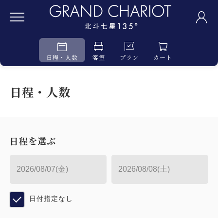
日程・人数
客室
プラン
カート
日程・人数
日程を選ぶ
日付指定なし