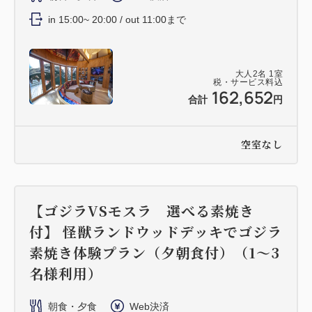
in 15:00~ 20:00 / out 11:00まで
大人
2
名
1
室
税・サービス料込
162,652
合計
円
空室なし
【ゴジラVSモスラ 選べる素焼き
付】 怪獣ランドウッドデッキでゴジラ
素焼き体験プラン（夕朝食付）（1～3
名様利用）
朝食・夕食
Web決済