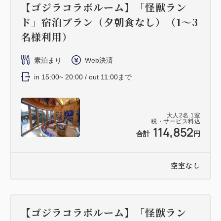
【ゴジラコラボルーム】「怪獣ラン
ド」宿泊プラン（夕朝食なし）（1～3
名様利用）
素泊まり
Web決済
in 15:00~ 20:00 / out 11:00まで
大人
2
名
1
室
税・サービス料込
114,852
合計
円
空室なし
【ゴジラコラボルーム】「怪獣ラン