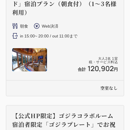
ド」宿泊プラン（朝食付）（1～3名様
利用）
朝食
Web決済
in 15:00~ 20:00 / out 11:00まで
大人
2
名
1
室
税・サービス料込
120,902
合計
円
空室なし
【公式HP限定】ゴジラコラボルーム
宿泊者限定「ゴジラプレート」でお祝