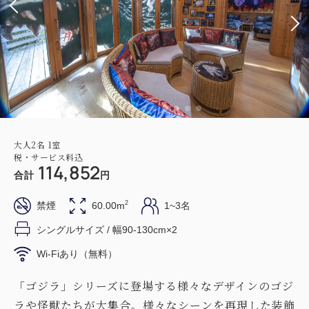
大人
2
名
1
室
税・サービス料込
114,852
合計
円
2
禁煙
60.00m
1~3名
シングルサイズ / 幅90-130cm×2
Wi-Fiあり（無料）
「ゴジラ」シリーズに登場する様々なデザインのゴジ
ラや怪獣たちが大集合。様々なシーンを再現した装飾