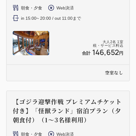
朝食・夕食
Web決済
in 15:00~ 20:00 / out 11:00まで
大人
2
名
1
室
税・サービス料込
146,652
合計
円
空室なし
【ゴジラ迎撃作戦 プレミアムチケット
付き】「怪獣ランド」宿泊プラン（夕
朝食付）（1～3名様利用）
朝食・夕食
Web決済