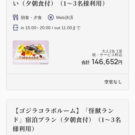
い（夕朝食付）（1～3名様利用）
朝食・夕食
Web決済
in 15:00~ 20:00 / out 11:00まで
大人
2
名
1
室
税・サービス料込
146,652
合計
円
空室なし
【ゴジラコラボルーム】「怪獣ラン
ド」宿泊プラン（夕朝食付）（1～3名
様利用）