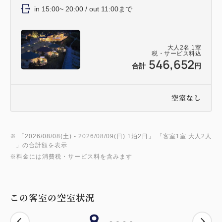
in 15:00~ 20:00 / out 11:00まで
大人
2
名
1
室
税・サービス料込
546,652
合計
円
空室なし
※ 「
2026/08/08(土)
- 2026/08/09(日)
1泊2日
」 「
客室1室 大人2人
」の合計額を表示
※料金には消費税・サービス料を含みます
この客室の空室状況
8