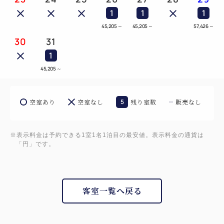
1
1
1
45,205
～
45,205
～
57,426
～
30
31
1
45,205
～
空室あり
空室なし
5
残り室数
販売なし
※表示料金は予約できる1室1名1泊目の最安値。表示料金の通貨は
「円」です。
客室一覧へ戻る