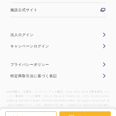
施設公式サイト
法人ログイン
キャンペーンログイン
プライバシーポリシー
特定商取引法に基づく表記
©臼井儀人／双葉社・シンエイ・テレビ朝日・ADK 1993-2024 ©岸本斉史 スコ
ット／集英社・テレビ東京・ぴえろ TM & © TOHO CO., LTD. © 2021,2024
ARMOR PROJECT/BIRD STUDIO/SQUARE ENIX All Rights Reserved. ©
2024 SANRIO CO., LTD. APPROVAL NO. L640012 © 2018-2024 GRAND
CHARIOT. All Rights Reserved.