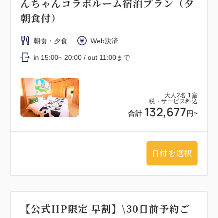
んちゃんコラボルーム宿泊プラン（夕
朝食付）
朝食・夕食
Web決済
in 15:00~ 20:00 / out 11:00まで
大人
2
名
1
室
税・サービス料込
132,677
合計
円~
日付を選択
【公式HP限定 早割】\30日前予約ご