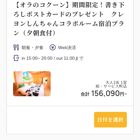
【オラのコクーン】期間限定！書き下
ろしポストカードのプレゼント クレ
ヨンしんちゃんコラボルーム宿泊プラ
ン（夕朝食付）
朝食・夕食
Web決済
in 15:00~ 20:00 / out 11:00まで
大人
2
名
1
室
税・サービス料込
156,090
合計
円~
日付を選択