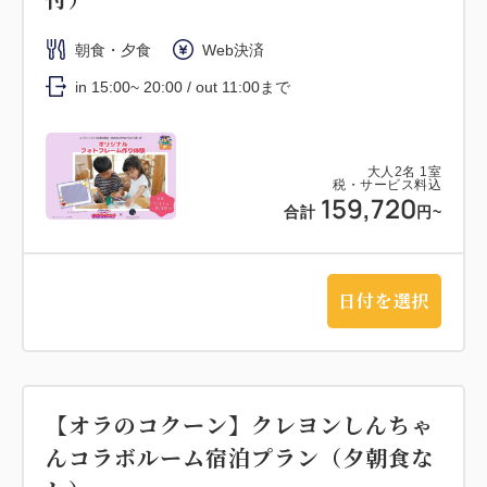
朝食・夕食
Web決済
in 15:00~ 20:00 / out 11:00まで
大人
2
名
1
室
税・サービス料込
159,720
合計
円~
日付を選択
【オラのコクーン】クレヨンしんちゃ
んコラボルーム宿泊プラン（夕朝食な