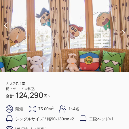
大人
2
名
1
室
税・サービス料込
124,290
合計
円~
2
禁煙
75.00m
1~4名
シングルサイズ / 幅90-130cm×2
二段ベッド×1