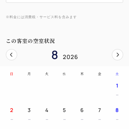
※料金には消費税・サービス料を含みます
この客室の空室状況
8
2026
日
月
火
水
木
金
土
1
2
3
4
5
6
7
8