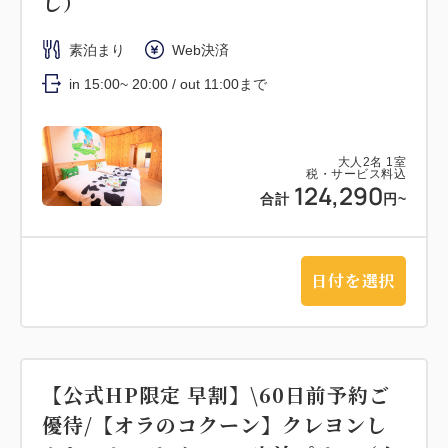
し）
素泊まり
Web決済
in 15:00~ 20:00 / out 11:00まで
大人
2
名
1
室
税・サービス料込
124,290
合計
円~
日付を選択
【公式HP限定 早割】\60日前予約ご
優待/【オラのコクーン】クレヨンし