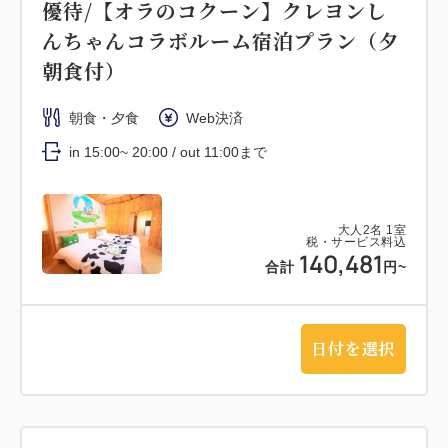
優待/【オラのコクーン】クレヨンし
んちゃんコラボルーム宿泊プラン（夕
朝食付）
朝食・夕食
Web決済
in 15:00~ 20:00 / out 11:00まで
大人
2
名
1
室
税・サービス料込
140,481
合計
円~
日付を選択