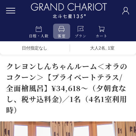
日程・人数
客室
プラン
カート
日付指定なし
大人2名, 1室
クレヨンしんちゃんルーム＜オラの
コクーン＞【プライベートテラス/
全面檜風呂】¥34,618～（夕朝食な
し、税サ込料金)／1名（4名1室利用
時）