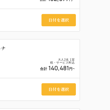
日付を選択
-ナ
大人
2
名
1
室
税・サービス料込
140,481
合計
円~
日付を選択