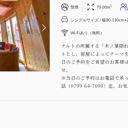
2
禁煙
70.00m
シングルサイズ / 幅90-130cm×
Wi-Fiあり（無料）
ナルトの所属する「木ノ葉隠
トとし、部屋によってテーマ
日のご予約をご希望のお客様は0
せ。
※当日のご予約はお電話で承
話（0799-64-7090）迄