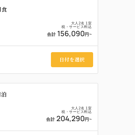
朝食
大人
2
名
1
室
税・サービス料込
156,090
合計
円~
日付を選択
宿泊
大人
2
名
1
室
税・サービス料込
204,290
合計
円~