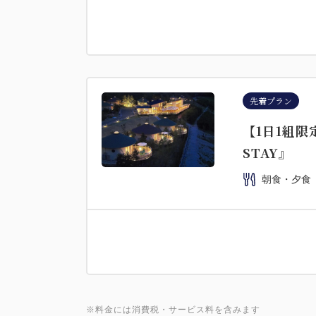
先着プラン
【1日1組限
STAY』
朝食・夕食
※料金には消費税・サービス料を含みます