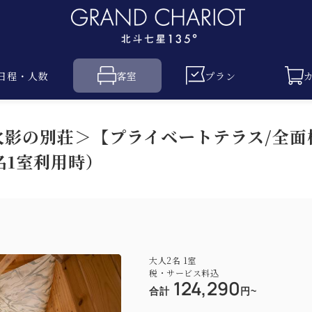
日程・人数
客室
プラン
＜火影の別荘＞【プライベートテラス/全面檜
名1室利用時）
大人
2
名
1
室
税・サービス料込
124,290
合計
円~