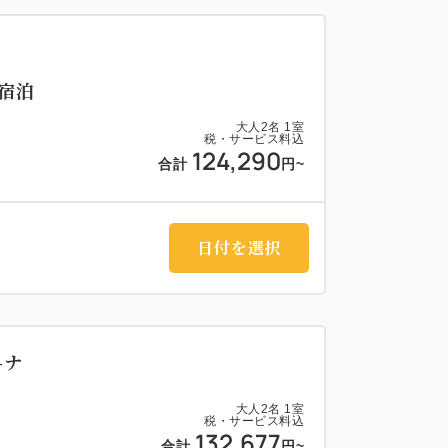
ム宿泊
大人
2
名
1
室
税・サービス料込
124,290
合計
円~
日付を選択
-ナ
大人
2
名
1
室
税・サービス料込
132,677
合計
円~