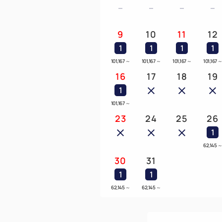
9
10
11
12
1
1
1
1
101,167
～
101,167
～
101,167
～
101,167
16
17
18
19
1
101,167
～
23
24
25
26
1
62,145
30
31
1
1
62,145
～
62,145
～