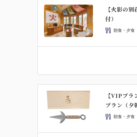
【火影の別
付）
朝食・夕食
【VIPプラ
プラン（夕
朝食・夕食