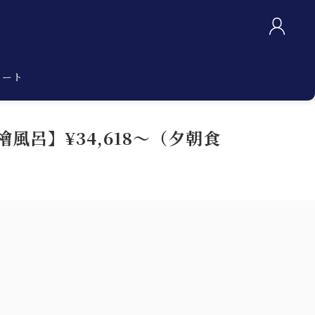
カート
風呂】¥34,618～（夕朝食