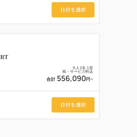
日付を選択
RT
大人
2
名
1
室
税・サービス料込
556,090
合計
円~
日付を選択