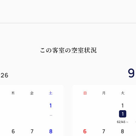
この客室の空室状況
9
26
木
金
土
日
月
火
1
1
1
62,145
～
6
7
8
6
7
8