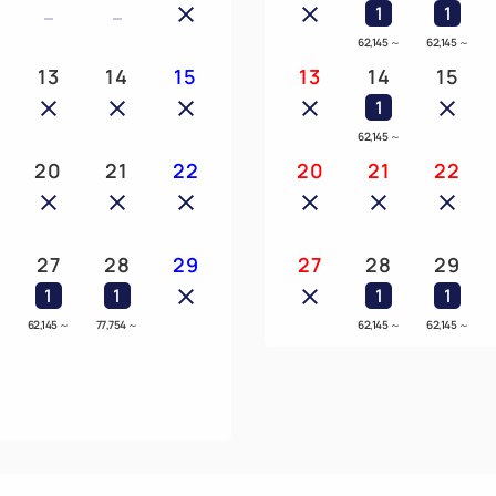
1
1
62,145
～
62,145
～
13
14
15
13
14
15
1
～
62,145
～
20
21
22
20
21
22
27
28
29
27
28
29
1
1
1
1
～
62,145
～
77,754
～
62,145
～
62,145
～