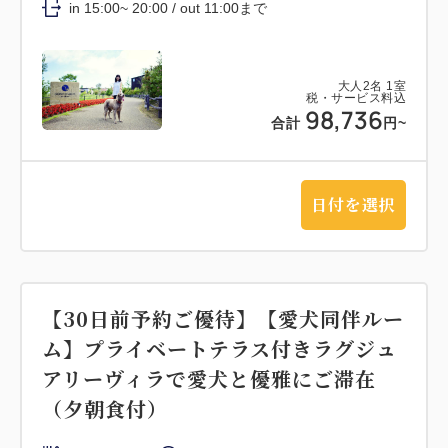
in 15:00~ 20:00 / out 11:00まで
大人
2
名
1
室
税・サービス料込
98,736
合計
円~
日付を選択
【30日前予約ご優待】【愛犬同伴ルー
ム】プライベートテラス付きラグジュ
アリーヴィラで愛犬と優雅にご滞在
（夕朝食付）