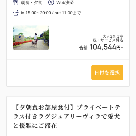
朝食・夕食
Web決済
in 15:00~ 20:00 / out 11:00まで
大人
2
名
1
室
税・サービス料込
104,544
合計
円~
日付を選択
【夕朝食お部屋食付】プライベートテ
ラス付きラグジュアリーヴィラで愛犬
と優雅にご滞在