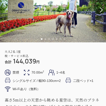
大人
2
名
1
室
税・サービス料込
144,039
合計
円
2
禁煙
70.00m
1~4名
シングルサイズ / 幅90-130cm×2
二段ベッド×1
Wi-Fiあり（無料）
高さ5m以上の天窓から眺める星空は、天然のプラネ