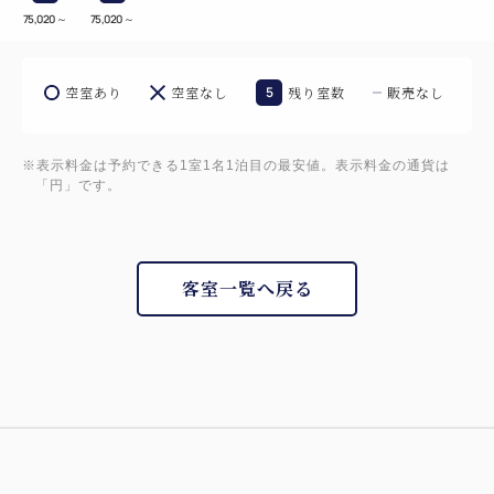
75,020
～
75,020
～
空室あり
空室なし
5
残り室数
販売なし
※表示料金は予約できる1室1名1泊目の最安値。表示料金の通貨は
「円」です。
客室一覧へ戻る