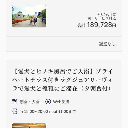
大人
2
名
1
室
税・サービス料込
189,728
合計
円
空室なし
【愛犬とヒノキ風呂でご入浴】プライ
ベートテラス付きラグジュアリーヴィ
ラで愛犬と優雅にご滞在（夕朝食付）
朝食・夕食
Web決済
in 15:00~ 20:00 / out 11:00まで