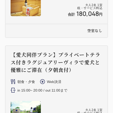
大人
2
名
1
室
税・サービス料込
180,048
合計
円
空室なし
【愛犬同伴プラン】プライベートテラ
ス付きラグジュアリーヴィラで愛犬と
優雅にご滞在（夕朝食付）
朝食・夕食
Web決済
in 15:00~ 20:00 / out 11:00まで
大人
2
名
1
室
税・サービス料込