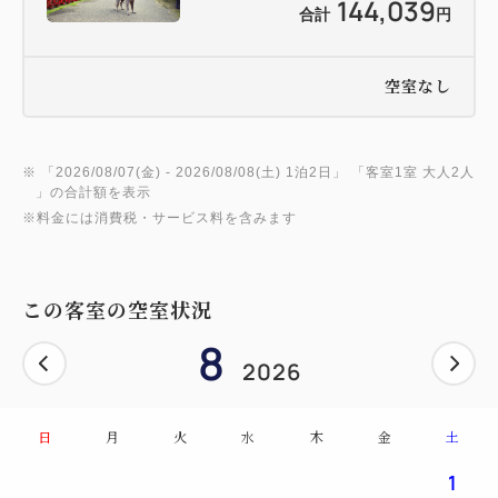
144,039
合計
円
空室なし
※ 「
2026/08/07(金)
- 2026/08/08(土)
1泊2日
」 「
客室1室 大人2人
」の合計額を表示
※料金には消費税・サービス料を含みます
この客室の空室状況
8
2026
日
月
火
水
木
金
土
1