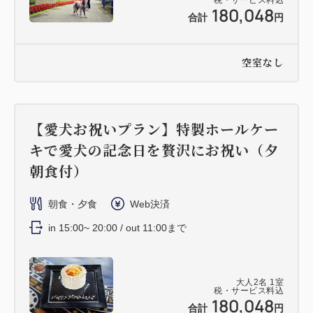
180,048
合計
円
空室なし
【愛犬お祝いプラン】特製ホールケー
キで愛犬の記念日を贅沢にお祝い（夕
朝食付）
朝食・夕食
Web決済
in 15:00~ 20:00 / out 11:00まで
大人
2
名
1
室
税・サービス料込
180,048
合計
円