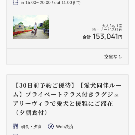
in 15:00~ 20:00 / out 11:00まで
大人
2
名
1
室
税・サービス料込
153,041
合計
円
空室なし
【30日前予約ご優待】【愛犬同伴ルー
ム】プライベートテラス付きラグジュ
アリーヴィラで愛犬と優雅にご滞在
（夕朝食付）
朝食・夕食
Web決済