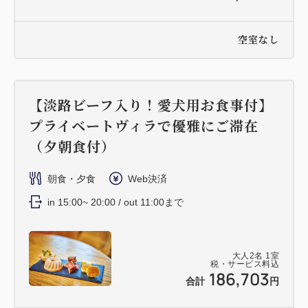
空室なし
【淡路ビーフ入り！愛犬用お食事付】
プライベートヴィラで優雅にご滞在
（夕朝食付）
朝食・夕食
Web決済
in 15:00~ 20:00 / out 11:00まで
大人
2
名
1
室
税・サービス料込
186,703
合計
円