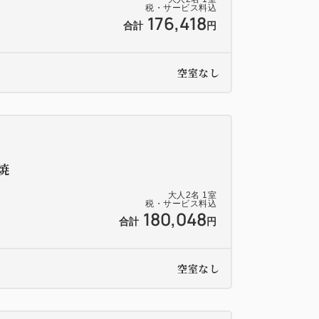
税・サービス料込
176,418
合計
円
空室なし
焼
大人
2
名
1
室
税・サービス料込
180,048
合計
円
空室なし