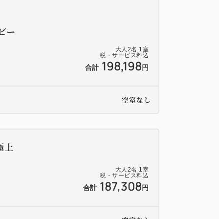
ビー
大人
2
名
1
室
税・サービス料込
198,198
合計
円
空室なし
極上
大人
2
名
1
室
税・サービス料込
187,308
合計
円