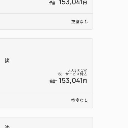
153,041
合計
円
空室なし
修 淡
大人
2
名
1
室
税・サービス料込
153,041
合計
円
空室なし
修 淡