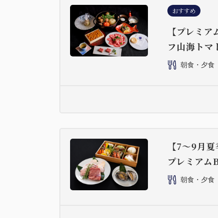
おすすめ
【プレミア
フ山海トマ
朝食・夕食
【7～9月
プレミアム
朝食・夕食