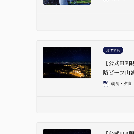
おすすめ
【公式HP限
路ビーフ山
朝食・夕食
【公式HP限