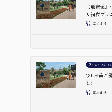
【最安値】
リ満喫プラ
素泊まり
選べるオプショ
\30日前
し)
素泊まり