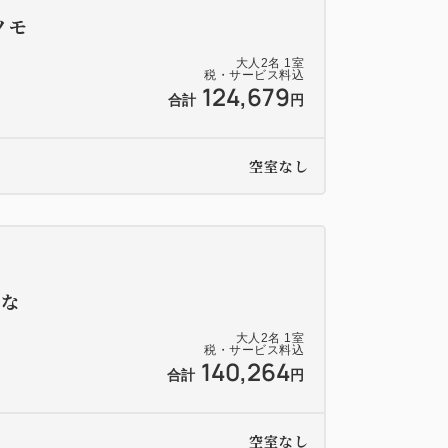
ノモ
大人
2
名
1
室
税・サービス料込
124,679
合計
円
空室なし
食な
大人
2
名
1
室
税・サービス料込
140,264
合計
円
空室なし