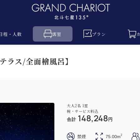
日程・人数
客室
プラン
テラス/全面檜風呂】
大人
2
名
1
室
税・サービス料込
148,248
合計
円
2
禁煙
75.00m