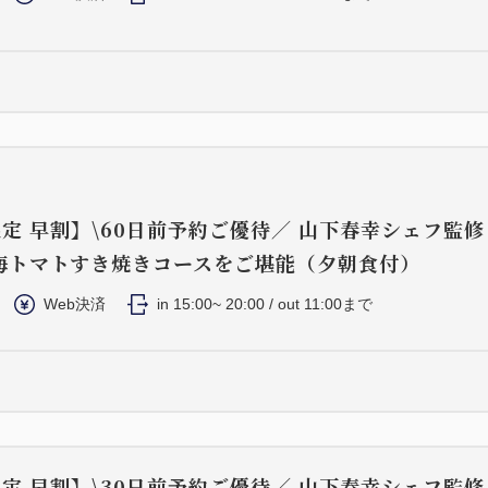
定 早割】\60日前予約ご優待／ 山下春幸シェフ監
海トマトすき焼きコースをご堪能（夕朝食付）
Web決済
in 15:00~ 20:00 / out 11:00まで
定 早割】\30日前予約ご優待／ 山下春幸シェフ監