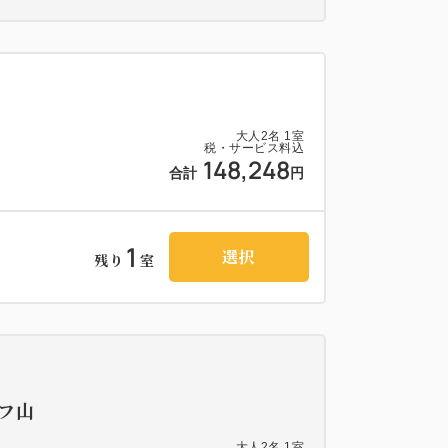
大人
2
名
1
室
税・サービス料込
148,248
合計
円
1
選択
残り
室
ーフ山
大人
2
名
1
室