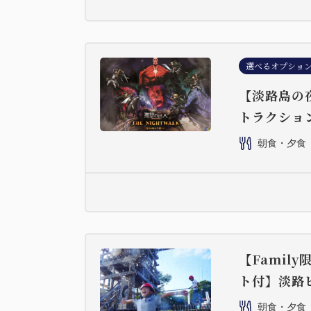
選べるオプショ
【淡路島の
トラクショ
朝食・夕食
【Famil
ト付】淡路
朝食・夕食