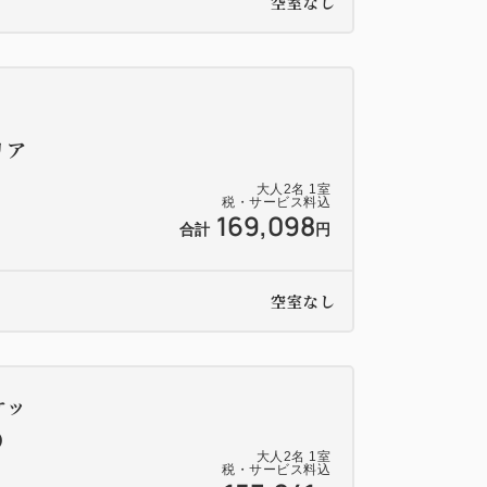
空室なし
リア
大人
2
名
1
室
税・サービス料込
169,098
合計
円
空室なし
ケッ
）
大人
2
名
1
室
税・サービス料込