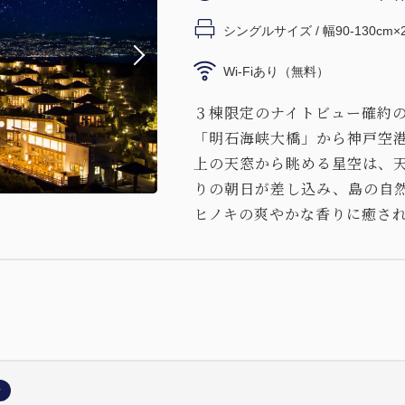
シングルサイズ / 幅90-130cm×
Wi-Fiあり（無料）
３棟限定のナイトビュー確約
「明石海峡大橋」から神戸空港
上の天窓から眺める星空は、
りの朝日が差し込み、島の自
ヒノキの爽やかな香りに癒さ
ン