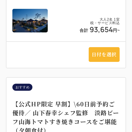
大人
2
名
1
室
税・サービス料込
93,654
合計
円~
日付を選択
おすすめ
【公式HP限定 早割】\60日前予約ご
優待／ 山下春幸シェフ監修 淡路ビー
フ山海トマトすき焼きコースをご堪能
（夕朝食付）