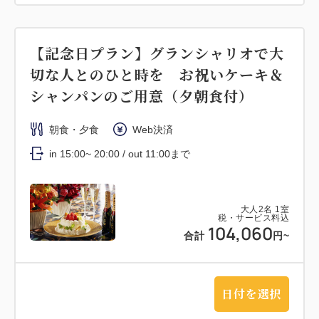
【記念日プラン】グランシャリオで大
切な人とのひと時を お祝いケーキ＆
シャンパンのご用意（夕朝食付）
朝食・夕食
Web決済
in 15:00~ 20:00 / out 11:00まで
大人
2
名
1
室
税・サービス料込
104,060
合計
円~
日付を選択