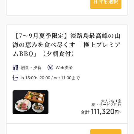
日付を選択
【7～9月夏季限定】淡路島最高峰の山
海の恵みを食べ尽くす 「極上プレミア
ムBBQ」（夕朝食付）
朝食・夕食
Web決済
in 15:00~ 20:00 / out 11:00まで
大人
2
名
1
室
税・サービス料込
111,320
合計
円~