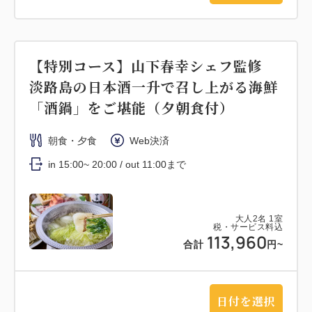
【特別コース】山下春幸シェフ監修
淡路島の日本酒一升で召し上がる海鮮
「酒鍋」をご堪能（夕朝食付）
朝食・夕食
Web決済
in 15:00~ 20:00 / out 11:00まで
大人
2
名
1
室
税・サービス料込
113,960
合計
円~
日付を選択