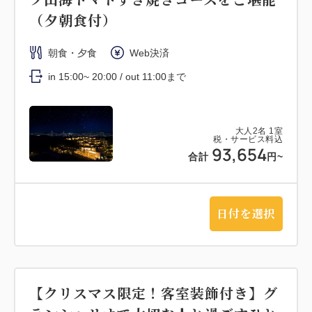
（夕朝食付）
朝食・夕食
Web決済
in 15:00~ 20:00 / out 11:00まで
大人
2
名
1
室
税・サービス料込
93,654
合計
円~
日付を選択
【クリスマス限定！客室装飾付き】グ