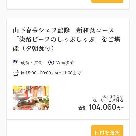
山下春幸シェフ監修 新和食コース
「淡路ビーフのしゃぶしゃぶ」をご堪
能（夕朝食付）
朝食・夕食
Web決済
in 15:00~ 20:00 / out 11:00まで
大人
2
名
1
室
税・サービス料込
104,060
合計
円~
日付を選択