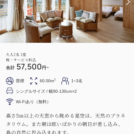
大人
2
名
1
室
税・サービス料込
57,500
合計
円~
2
禁煙
60.00m
1~3名
シングルサイズ / 幅90-130cm×2
Wi-Fiあり（無料）
高さ5m以上の天窓から眺める星空は、天然のプラネ
タリウム。また朝は眩いばかりの朝日が差し込み、
島の自然に包み込まれます。