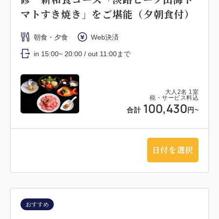
マトすき焼き」をご堪能（夕朝食付）
朝食・夕食
Web決済
in 15:00~ 20:00 / out 11:00まで
大人
2
名
1
室
税・サービス料込
100,430
合計
円~
日付を選択
おすすめ