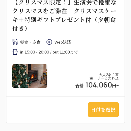
【クリスマス限定！】生演奏で優雅な
クリスマスをご滞在 クリスマスケー
キ＋特別ギフトプレゼント付（夕朝食
付き）
朝食・夕食
Web決済
in 15:00~ 20:00 / out 11:00まで
大人
2
名
1
室
税・サービス料込
104,060
合計
円~
日付を選択