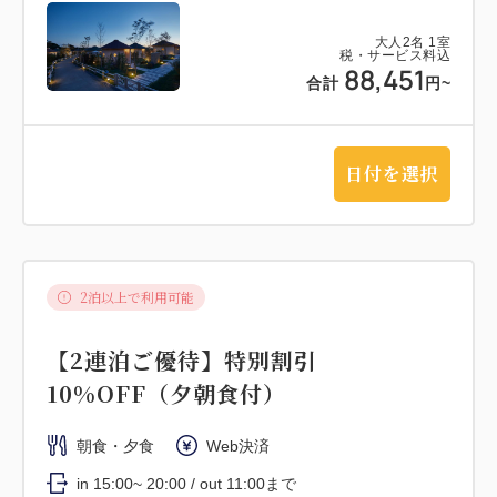
大人
2
名
1
室
税・サービス料込
88,451
合計
円~
日付を選択
2泊以上で利用可能
【2連泊ご優待】特別割引
10%OFF（夕朝食付）
朝食・夕食
Web決済
in 15:00~ 20:00 / out 11:00まで