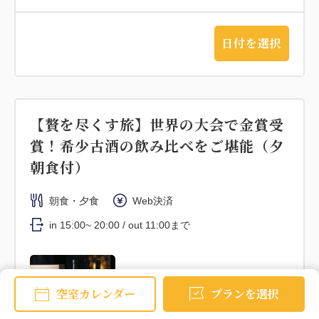
日付を選択
【贅を尽くす旅】世界の大会で金賞受
賞！希少古酒の飲み比べをご堪能（夕
朝食付）
朝食・夕食
Web決済
in 15:00~ 20:00 / out 11:00まで
大人
2
名
1
室
税・サービス料込
空室カレンダー
プランを選択
104,060
合計
円~