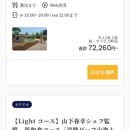
素泊まり
Web決済
in 15:00~ 20:00 / out 11:00まで
大人
2
名
1
室
税・サービス料込
72,260
合計
円~
日付を選択
おすすめ
【Light コース】山下春幸シェフ監
修 新和食コース「淡路ビーフ山海ト