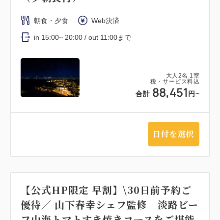
朝食・夕食
Web決済
in 15:00~ 20:00 / out 11:00まで
大人
2
名
1
室
税・サービス料込
88,451
合計
円~
日付を選択
【公式HP限定 早割】\30日前予約ご
優待／ 山下春幸シェフ監修 淡路ビー
フ山海トマトすき焼きコースをご堪能