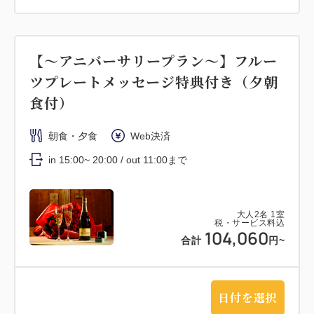
【～アニバーサリープラン～】フルー
ツプレートメッセージ特典付き（夕朝
食付）
朝食・夕食
Web決済
in 15:00~ 20:00 / out 11:00まで
大人
2
名
1
室
税・サービス料込
104,060
合計
円~
日付を選択