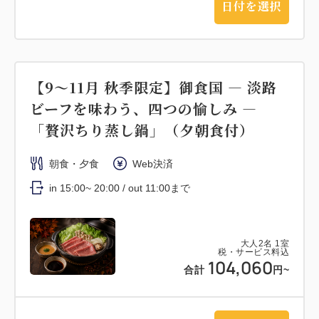
日付を選択
【9～11月 秋季限定】御食国 ― 淡路
ビーフを味わう、四つの愉しみ ―
「贅沢ちり蒸し鍋」（夕朝食付）
朝食・夕食
Web決済
in 15:00~ 20:00 / out 11:00まで
大人
2
名
1
室
税・サービス料込
104,060
合計
円~