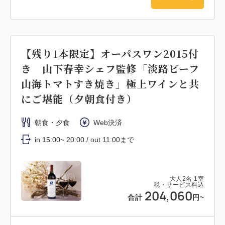
【残り1本限定】オーパスワン2015付
き 山下春幸シェフ監修「淡路ビーフ
山海トマトすき焼き」極上ワインと共
にご堪能（夕朝食付き）
朝食・夕食
Web決済
in 15:00~ 20:00 / out 11:00まで
大人
2
名
1
室
税・サービス料込
204,060
合計
円~