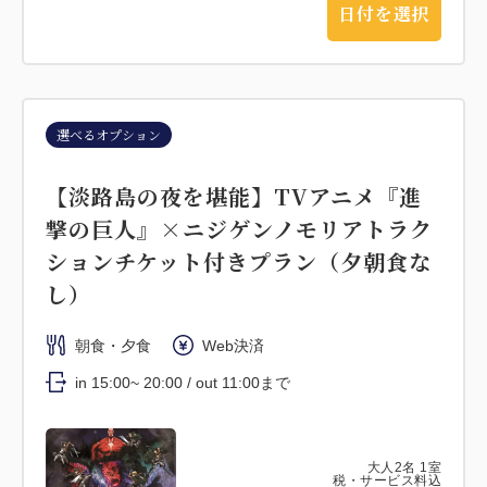
日付を選択
選べるオプション
【淡路島の夜を堪能】TVアニメ『進
撃の巨人』×ニジゲンノモリアトラク
ションチケット付きプラン（夕朝食な
し）
朝食・夕食
Web決済
in 15:00~ 20:00 / out 11:00まで
大人
2
名
1
室
税・サービス料込