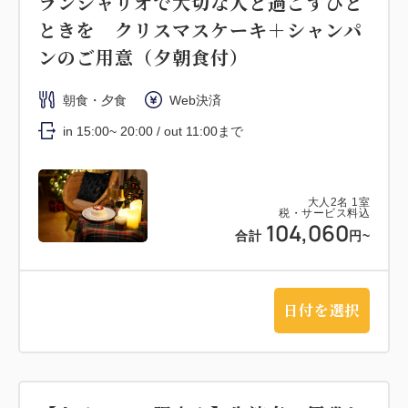
ランシャリオで大切な人と過ごすひと
ときを クリスマスケーキ＋シャンパ
ンのご用意（夕朝食付）
朝食・夕食
Web決済
in 15:00~ 20:00 / out 11:00まで
大人
2
名
1
室
税・サービス料込
104,060
合計
円~
日付を選択