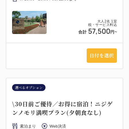
大人
2
名
1
室
税・サービス料込
57,500
合計
円~
日付を選択
選べるオプション
\30日前ご優待／お得に宿泊！ニジゲ
ンノモリ満喫プラン(夕朝食なし)
素泊まり
Web決済