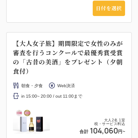
日付を選択
【大人女子旅】期間限定で女性のみが
審査を行うコンクールで最優秀賞受賞
の「古昔の美酒」をプレゼント（夕朝
食付）
朝食・夕食
Web決済
in 15:00~ 20:00 / out 11:00まで
大人
2
名
1
室
税・サービス料込
104,060
合計
円~