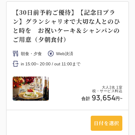
【30日前予約ご優待】【記念日プラ
ン】グランシャリオで大切な人とのひ
と時を お祝いケーキ＆シャンパンの
ご用意（夕朝食付）
朝食・夕食
Web決済
in 15:00~ 20:00 / out 11:00まで
大人
2
名
1
室
税・サービス料込
93,654
合計
円~
日付を選択