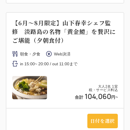
【6月～8月限定】山下春幸シェフ監
修 淡路島の名物「黄金鱧」を贅沢に
ご堪能（夕朝食付）
朝食・夕食
Web決済
in 15:00~ 20:00 / out 11:00まで
大人
2
名
1
室
税・サービス料込
104,060
合計
円~
日付を選択