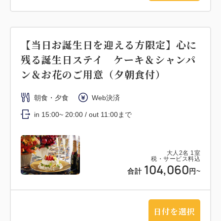
【当日お誕生日を迎える方限定】心に
残る誕生日ステイ ケーキ＆シャンパ
ン＆お花のご用意（夕朝食付）
朝食・夕食
Web決済
in 15:00~ 20:00 / out 11:00まで
大人
2
名
1
室
税・サービス料込
104,060
合計
円~
日付を選択