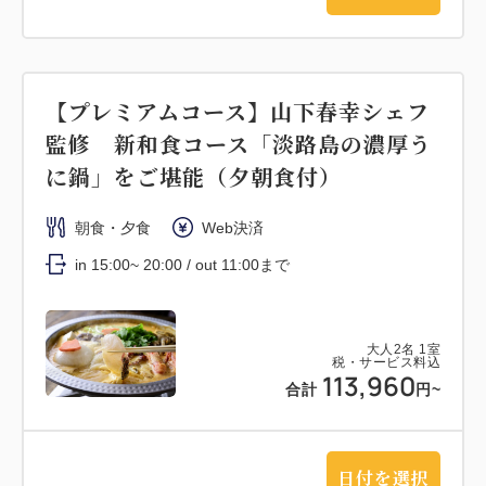
【プレミアムコース】山下春幸シェフ
監修 新和食コース「淡路島の濃厚う
に鍋」をご堪能（夕朝食付）
朝食・夕食
Web決済
in 15:00~ 20:00 / out 11:00まで
大人
2
名
1
室
税・サービス料込
113,960
合計
円~
日付を選択