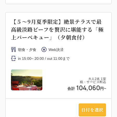
【５～9月夏季限定】絶景テラスで最
高級淡路ビーフを贅沢に堪能する「極
上バーベキュー」（夕朝食付）
朝食・夕食
Web決済
in 15:00~ 20:00 / out 11:00まで
大人
2
名
1
室
税・サービス料込
104,060
合計
円~
日付を選択