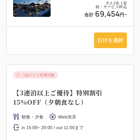
大人
2
名
1
室
税・サービス料込
69,454
合計
円~
日付を選択
3泊以上で利用可能
【3連泊以上ご優待】特別割引
15%OFF（夕朝食なし）
朝食・夕食
Web決済
in 15:00~ 20:00 / out 11:00まで