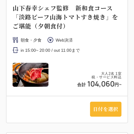
山下春幸シェフ監修 新和食コース
「淡路ビーフ山海トマトすき焼き」を
ご堪能（夕朝食付）
朝食・夕食
Web決済
in 15:00~ 20:00 / out 11:00まで
大人
2
名
1
室
税・サービス料込
104,060
合計
円~
日付を選択