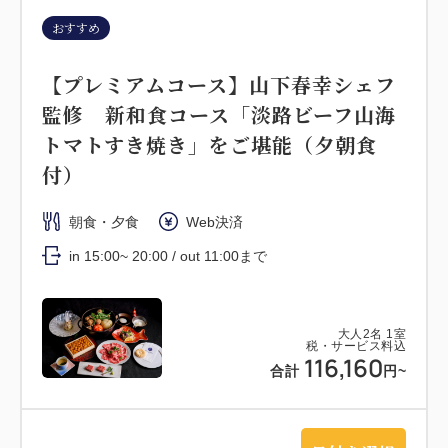
おすすめ
【プレミアムコース】山下春幸シェフ
監修 新和食コース「淡路ビーフ山海
トマトすき焼き」をご堪能（夕朝食
付）
朝食・夕食
Web決済
in 15:00~ 20:00 / out 11:00まで
大人
2
名
1
室
税・サービス料込
116,160
合計
円~