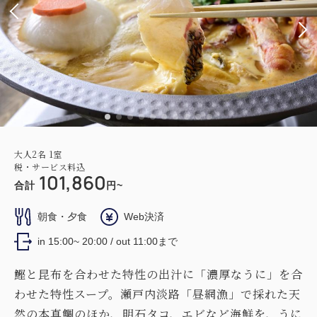
大人
2
名
1
室
税・サービス料込
101,860
合計
円~
朝食・夕食
Web決済
in 15:00~ 20:00 / out 11:00まで
鰹と昆布を合わせた特性の出汁に「濃厚なうに」を合
わせた特性スープ。瀬戸内淡路「昼網漁」で採れた天
然の本真鯛のほか、明石タコ、エビなど海鮮を、うに