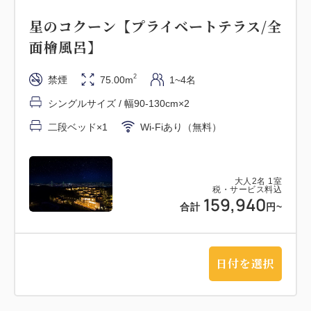
星のコクーン【プライベートテラス/全
面檜風呂】
2
禁煙
75.00m
1~4名
シングルサイズ / 幅90-130cm×2
二段ベッド×1
Wi-Fiあり（無料）
大人
2
名
1
室
税・サービス料込
159,940
合計
円
~
日付を選択