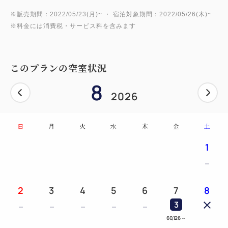
※販売期間：2022/05/23(月)~ ・ 宿泊対象期間：2022/05/26(木)~
※料金には消費税・サービス料を含みます
このプランの空室状況
8
2026
日
月
火
水
木
金
土
1
2
3
4
5
6
7
8
3
60,126
～