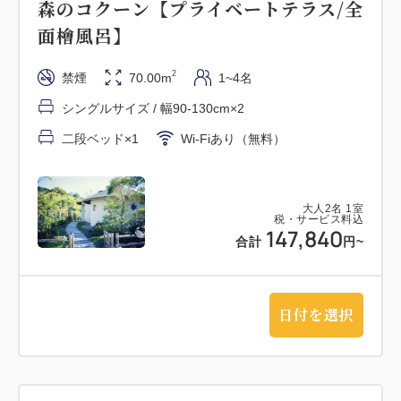
森のコクーン【プライベートテラス/全
・お子様用のお食事に変更をご希望の場合は3日前ま
面檜風呂】
でにお申し付けくださいませ。
・お車でお越しの場合は兵庫県立淡路島公園ニジゲン
2
禁煙
70.00m
1~4名
ノモリのF駐車場にお停めください。公園入口の「ニ
シングルサイズ / 幅90-130cm×2
ジゲンノモリインフォメーション＆ショップ」の建物
二段ベッド×1
Wi-Fiあり（無料）
より専用車にて受付棟までご案内いたします。
・0～3歳のお子様は1部屋当たり2名まで添い寝でご
利用いただけます、4歳以上のお子様は宿泊定員に含
大人
2
名
1
室
めますのでご了承くださいませ。
税・サービス料込
147,840
合計
円
~
日付を選択