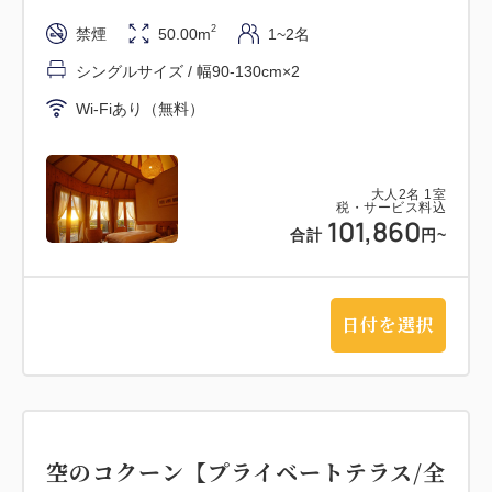
を納めてきた食の宝庫である淡路島の食材にこだわっ
2
禁煙
50.00m
1~2名
た料理をご堪能いただけます。
シングルサイズ / 幅90-130cm×2
＜ご夕食＞
Wi-Fiあり（無料）
近港で水揚げされたばかりの新鮮な魚介を中心に淡路
島のミネラル豊富な土地で育ったみずみずしい野菜を
使用した「淡路島の濃厚うに鍋」をお楽しみいただけ
大人
2
名
1
室
ます。
税・サービス料込
101,860
合計
円
~
＜ご朝食＞
宿泊の醍醐味のご朝食は【＜和食＞朝のお始め御膳】
または【＜洋食プレート＞】のどちらかを、1組に付
日付を選択
きお1つお選びいただけます。
●＜和食＞朝のお始め御膳】グランシャリオ「朝のお
始め御膳」に始まり、瀬戸内焼き魚、そして名物「淡
路出汁巻き玉子」を炊き立ての淡路島米と共にお楽し
みいただけます。
空のコクーン【プライベートテラス/全
●＜洋食プレート＞メインプレートで淡路島産の4種