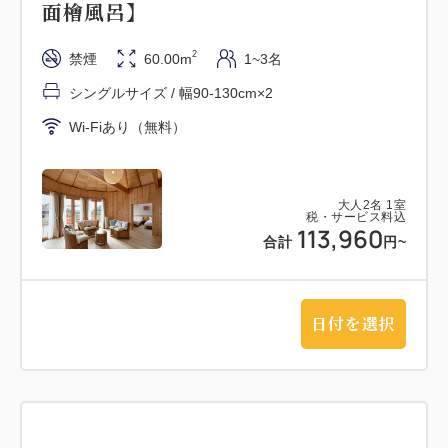
面檜風呂】
類の内容をお愉しみいただきます。自家製の淡路島産
ポークを使用したロースハムや、淡路島産の卵を使用
2
禁煙
60.00m
1~3名
したスクランブルエッグに玉ねぎをたっぷり使った自
シングルサイズ / 幅90-130cm×2
家製のトマトケチャップなど素材と手作りにこだわっ
Wi-Fiあり（無料）
た朝食です。
※メニュー内容は日によって変更がございます。
※ご希望のお客様は、ご宿泊の3日前までにお申しつ
大人
2
名
1
室
けくださいませ。
税・サービス料込
113,960
合計
円
~
■お風呂■
全室檜風呂を設置し、檜の爽やかな香りに癒されま
日付を選択
す。
■注意事項■
・アレルギーをお持ちのお客様は3日前までにお申し
付けくださいませ。