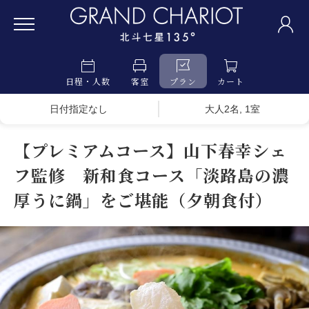
日程・人数
客室
プラン
カート
日付指定なし
大人2名, 1室
【プレミアムコース】山下春幸シェ
フ監修 新和食コース「淡路島の濃
厚うに鍋」をご堪能（夕朝食付）