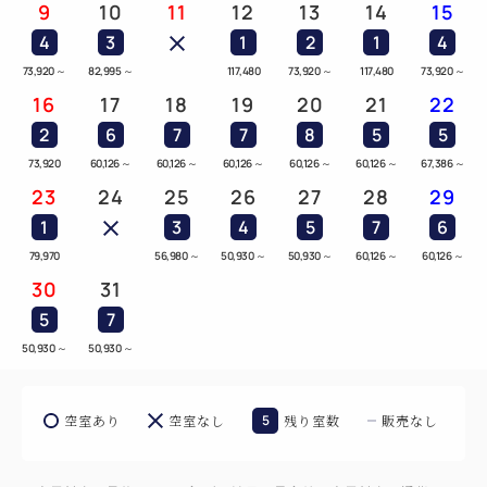
9
10
11
12
13
14
15
4
3
1
2
1
4
73,920
～
82,995
～
117,480
73,920
～
117,480
73,920
～
16
17
18
19
20
21
22
2
6
7
7
8
5
5
73,920
60,126
～
60,126
～
60,126
～
60,126
～
60,126
～
67,386
～
23
24
25
26
27
28
29
1
3
4
5
7
6
79,970
56,980
～
50,930
～
50,930
～
60,126
～
60,126
～
30
31
5
7
50,930
～
50,930
～
空室あり
空室なし
5
残り室数
販売なし