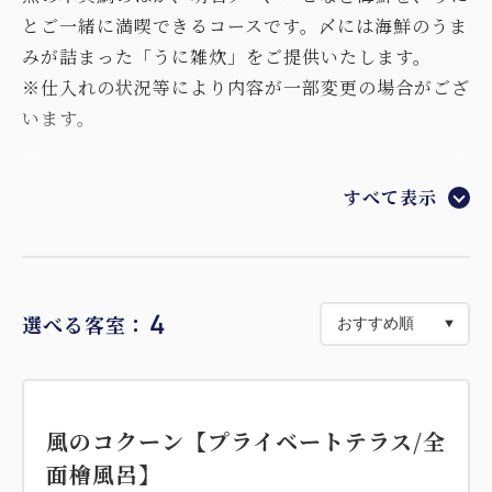
とご一緒に満喫できるコースです。〆には海鮮のうま
みが詰まった「うに雑炊」をご提供いたします。
※仕入れの状況等により内容が一部変更の場合がござ
います。
■宿泊特典■
すべて表示
1.客室内にフリードリンクのご用意（オリジナルシャ
ンパン・地ビール・ソフトドリンク）
※内容を変更する可能性がございます。
2.ニジゲンノモリ アトラクション特別ご優待券
4
選べる客室：
※お好きなアトラクションのライトチケットのお渡
しとなります。
■お食事■
風のコクーン【プライベートテラス/全
兵庫県ひょうご「食」担当参与である山下春幸シェフ
面檜風呂】
監修のもと、古くから「御食国」として朝廷に 食材